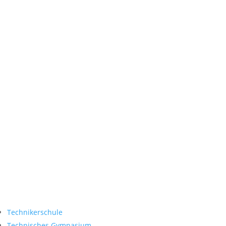
(In den Ferien gelten
abweichende Zeiten)
Interne Links
E-Learning Portal
Stundenplan
Intranet
Service
Socials
Technikerschule
Technisches Gymnasium