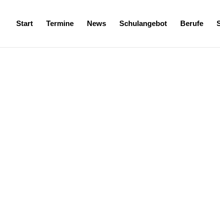
Start
Termine
News
Schulangebot
Berufe
Neresheim hat die Schülerinnen und Schüler der Bautechnik
Das Unternehmen übernimmt seit 22 Jahren die Planung und