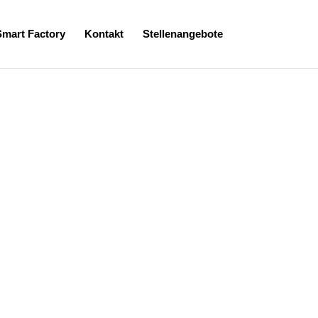
Smart Factory
Kontakt
Stellenangebote
er-Abschlussklasse zu einem
 Fertigung von Kliniken,