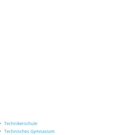
(In den Ferien gelten
abweichende Zeiten)
Interne Links
E-Learning Portal
Stundenplan
Intranet
Service
Socials
Technikerschule
Technisches Gymnasium