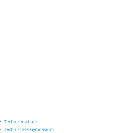
(In den Ferien gelten
abweichende Zeiten)
Interne Links
E-Learning Portal
Stundenplan
Intranet
Service
Socials
Technikerschule
Technisches Gymnasium